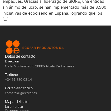
empaques. Gracias al liderazgo de SIGRE, una entidad
sin ánimo de lucro, se han implementado más de 3,500
iniciativas de ecodiseño en España, logrando que los
[…]
Datos de contacto
Dirección
Calle Montevideo 5 28806 Alcalá De Henares
Teléfono
+34 91 830 03 14
Correo electrónico
comercial@ecofar.es
Mapa del sitio
La empresa
Quienes somos